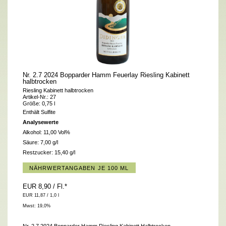
Nr. 2.7 2024 Bopparder Hamm Feuerlay Riesling Kabinett
halbtrocken
Riesling Kabinett halbtrocken
Artikel-Nr.: 27
Größe: 0,75 l
Enthält Sulfite
Analysewerte
Alkohol:
11,00 Vol%
Säure:
7,00 g/l
Restzucker:
15,40 g/l
NÄHRWERTANGABEN JE 100 ML
EUR 8,90
/ Fl.
*
EUR 11,87 / 1,0 l
Mwst: 19,0%
Nr. 2.7 2024 Bopparder Hamm Riesling Kabinett Halbtrocken